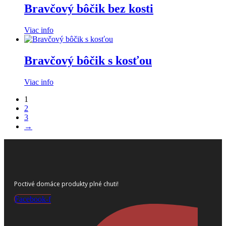
Bravčový bôčik bez kosti
Viac info
Bravčový bôčik s kosťou
Viac info
1
2
3
→
Poctivé domáce produkty plné chuti!
Facebook-f