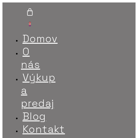
0
Domov
O
nás
Výkup
a
predaj
Blog
Kontakt