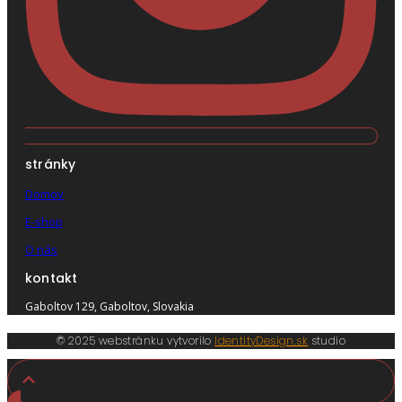
stránky
Domov
E-shop
O nás
kontakt
Gaboltov 129, Gaboltov, Slovakia
© 2025 webstránku vytvorilo
IdentityDesign.sk
studio