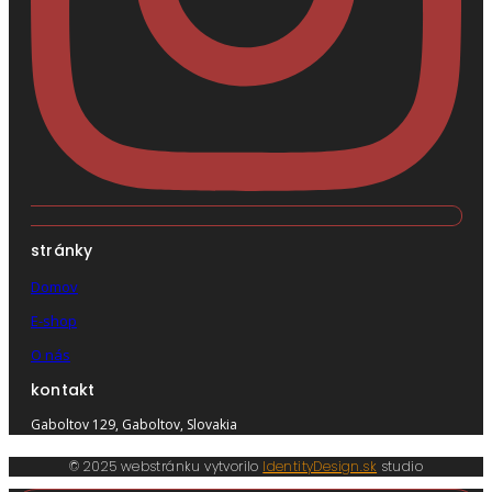
stránky
Domov
E-shop
O nás
kontakt
Gaboltov 129, Gaboltov, Slovakia
© 2025 webstránku vytvorilo
IdentityDesign.sk
studio