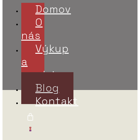
Domov
O
nás
Výkup
a
predaj
Blog
Kontakt
0