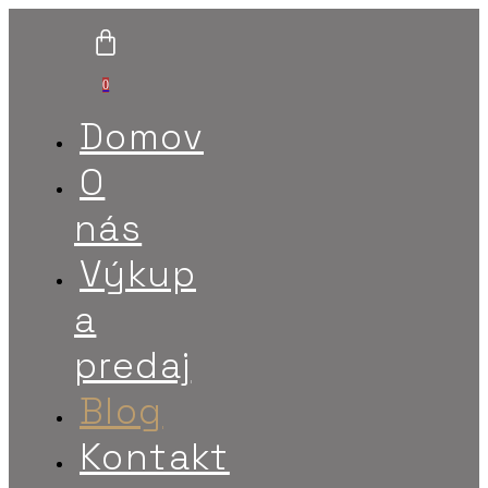
0
Domov
O
nás
Výkup
a
predaj
Blog
Kontakt