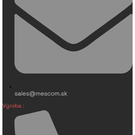
sales@mescom.sk
Výroba :