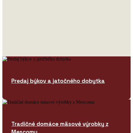
Predaj býkov a jatočného dobytka
Tradičné domáce mäsové výrobky z
Mescomu