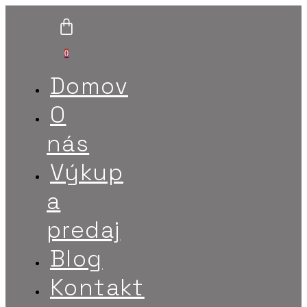
0
Domov
O
nás
Výkup
a
predaj
Blog
Kontakt