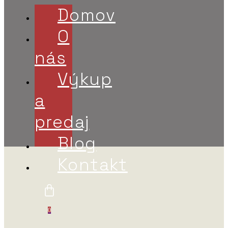
Domov
O
nás
Výkup
a
predaj
Blog
Kontakt
0