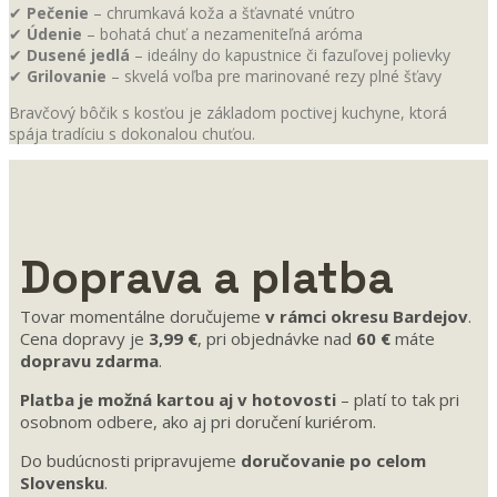
✔
Pečenie
– chrumkavá koža a šťavnaté vnútro
✔
Údenie
– bohatá chuť a nezameniteľná aróma
✔
Dusené jedlá
– ideálny do kapustnice či fazuľovej polievky
✔
Grilovanie
– skvelá voľba pre marinované rezy plné šťavy
Bravčový bôčik s kosťou je základom poctivej kuchyne, ktorá
spája tradíciu s dokonalou chuťou.
Doprava a platba
Tovar momentálne doručujeme
v rámci okresu Bardejov
.
Cena dopravy je
3,99 €
, pri objednávke nad
60 €
máte
dopravu zdarma
.
Platba je možná kartou aj v hotovosti
– platí to tak pri
osobnom odbere, ako aj pri doručení kuriérom.
Do budúcnosti pripravujeme
doručovanie po celom
Slovensku
.