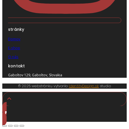
stránky
Domov
E-shop
O nás
kontakt
Gaboltov 129, Gaboltov, Slovakia
© 2025 webstránku vytvorilo
IdentityDesign.sk
studio