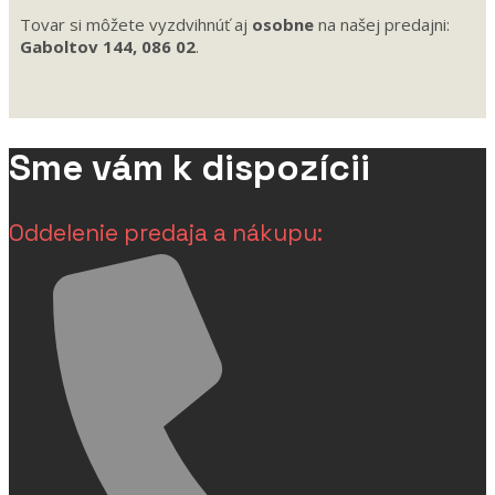
Tovar si môžete vyzdvihnúť aj
osobne
na našej predajni:
Gaboltov 144, 086 02
.
Sme vám k dispozícii
Oddelenie predaja a nákupu: