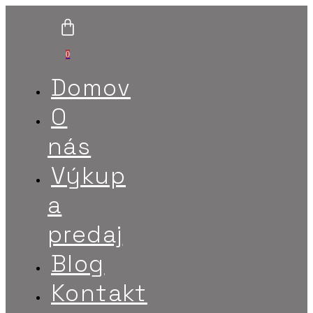
0
Domov
O
nás
Výkup
a
predaj
Blog
Kontakt