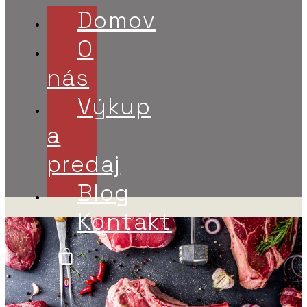
Domov
O
nás
Výkup
a
predaj
Blog
Kontakt
0