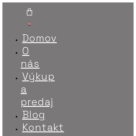
0
Domov
O
nás
Výkup
a
predaj
Blog
Kontakt