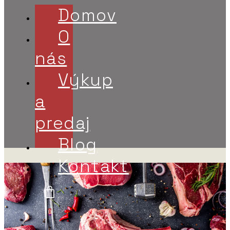
Domov
O
nás
Výkup
a
predaj
Blog
Kontakt
0