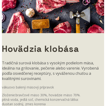
Hovädzia klobása
Tradičná surová klobása s vysokým podielom mäsa,
ideálna na grilovanie, pečenie alebo varenie. Vyrobená
podľa osvedčenej receptúry, s vyváženou chuťou a
kvalitnými surovinami.
vákuovo balený mäsový prípravok
Zloženie:bravčové mäso 30%, hovädzie mäso 70%.
pitná voda, jedlá soľ, chemická konzervačná látka:
dusitan sodný, zmes korenia