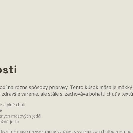
sti
hodí na rôzne spôsoby prípravy. Tento kúsok mäsa je mäkký 
zdravšie varenie, ale stále si zachováva bohatú chuť a textú
 a plné chuti
té
ôznych mäsových jedál
aždé jedlo
ú kvalitné mäso na všestranné využitie, s vynikajúcou chuťou a jemnou