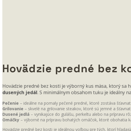
Hovädzie predné bez ko
Hovädzie predné bez kosti je výborný kus mäsa, ktorý sa 
dusených jedál
. S minimálnym obsahom tuku je ideálny na 
Pečenie
– ideálne na pomaly pečené predné, ktoré zostáva šťavnaté
Grilovanie
– skvelé na grilovanie steakov, ktoré sú jemné a šťavna
Dusené jedlá
– vynikajúce do gulášu, perkeltu alebo na prípravu r
Omáčky
– výborné na prípravu bohatých omáčok, ktoré obohatia k
Hovädzie predné bez kosti je ideálnou voľbou pre tých, ktorí hľadaj