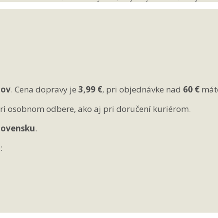
jov
. Cena dopravy je
3,99 €
, pri objednávke nad
60 €
mát
 pri osobnom odbere, ako aj pri doručení kuriérom.
lovensku
.
: