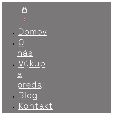
0
Domov
O
nás
Výkup
a
predaj
Blog
Kontakt