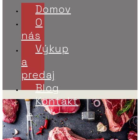
Domov
O
nás
Výkup
a
predaj
Blog
Kontakt
0