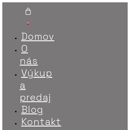
0
Domov
O
nás
Výkup
a
predaj
Blog
Kontakt