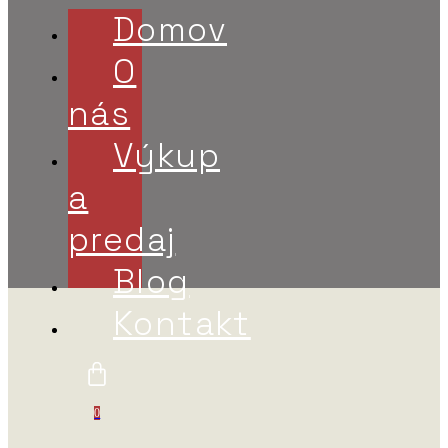
Domov
O
nás
Výkup
a
predaj
Blog
Kontakt
0