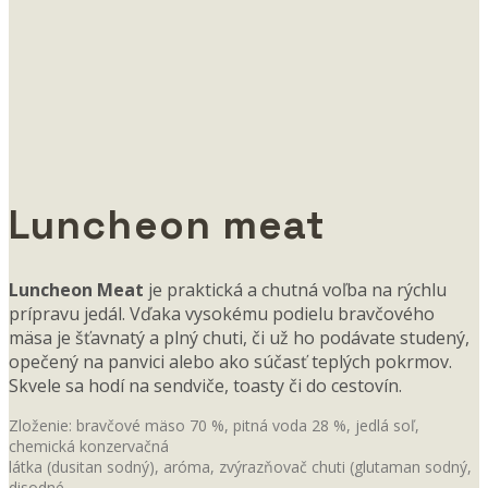
Luncheon meat
Luncheon Meat
je praktická a chutná voľba na rýchlu
prípravu jedál. Vďaka vysokému podielu bravčového
mäsa je šťavnatý a plný chuti, či už ho podávate studený,
opečený na panvici alebo ako súčasť teplých pokrmov.
Skvele sa hodí na sendviče, toasty či do cestovín.
Zloženie: bravčové mäso 70 %, pitná voda 28 %, jedlá soľ,
chemická konzervačná
látka (dusitan sodný), aróma, zvýrazňovač chuti (glutaman sodný,
disodné