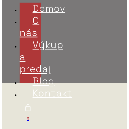
Domov
O
nás
Výkup
a
predaj
Blog
Kontakt
0