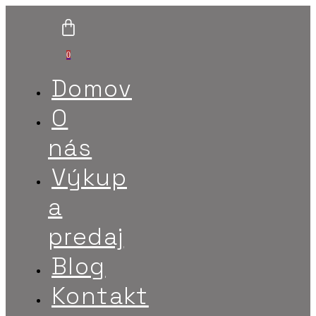
0
Domov
O
nás
Výkup
a
predaj
Blog
Kontakt